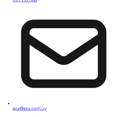
097 135 368
piu@piu.com.uy